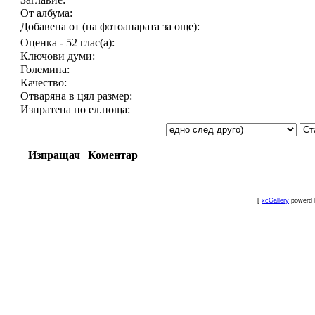
От албума:
Добавена от (на фотоапарата за още):
Оценка - 52 глас(а):
Ключови думи:
Големина:
Качество:
Отваряна в цял размер:
Изпратена по ел.поща:
Изпращач
Коментар
[
xcGallery
powerd