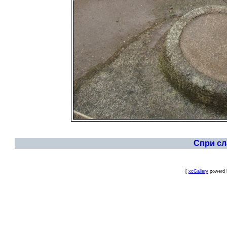
Спри с
[
xcGallery
powerd