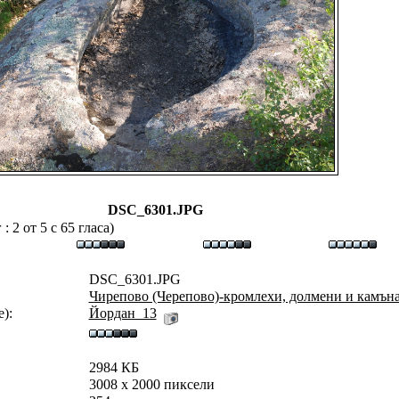
DSC_6301.JPG
 2 от 5 с 65 гласа)
DSC_6301.JPG
Чирепово (Черепово)-кромлехи, долмени и камън
):
Йордан_13
2984 КБ
3008 x 2000 пиксели