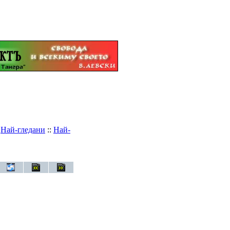
:
Най-гледани
::
Най-