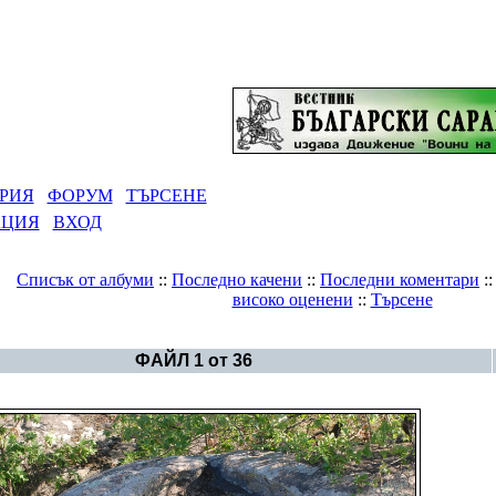
РИЯ
ФОРУМ
ТЪРСЕНЕ
АЦИЯ
ВХОД
Списък от албуми
::
Последно качени
::
Последни коментари
:
високо оценени
::
Търсене
я
>
Чирепово (Черепово)-кромлехи, долмени и камънаци
ФАЙЛ 1 от 36