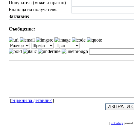
Получател: (може и празно)
Ел.поща на получателя:
Заглавие:
Съобщение:
[
>цъкни за детайли<
]
[
xcGallery
powerd