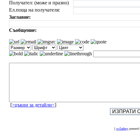
Получател: (може и празно)
Ел.поща на получателя:
Заглавие:
Съобщение:
[
>цъкни за детайли<
]
[
xcGallery
powerd