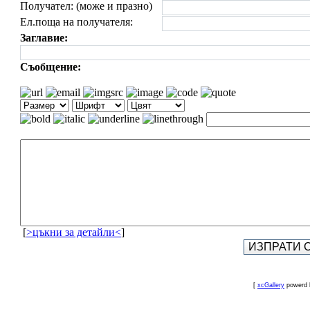
Получател: (може и празно)
Ел.поща на получателя:
Заглавие:
Съобщение:
[
>цъкни за детайли<
]
[
xcGallery
powerd