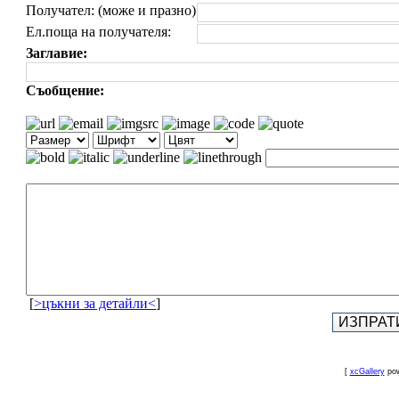
Получател: (може и празно)
Ел.поща на получателя:
Заглавие:
Съобщение:
[
>цъкни за детайли<
]
[
xcGallery
pow