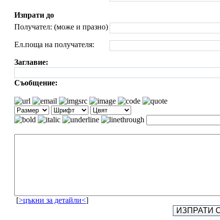
Изпрати до
Получател: (може и празно)
Ел.поща на получателя:
Заглавие:
Съобщение:
[
>цъкни за детайли<
]