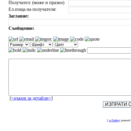
Получател: (може и празно)
Ел.поща на получателя:
Заглавие:
Съобщение:
[
>цъкни за детайли<
]
[
xcGallery
powerd