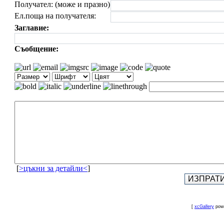
Получател: (може и празно)
Ел.поща на получателя:
Заглавие:
Съобщение:
[
>цъкни за детайли<
]
[
xcGallery
pow