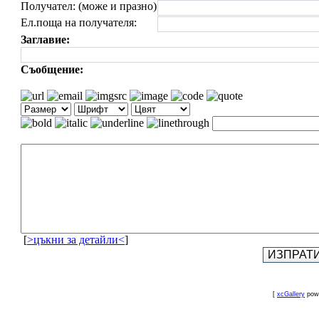
Получател: (може и празно)
Ел.поща на получателя:
Заглавие:
Съобщение:
[
>цъкни за детайли<
]
[
xcGallery
pow