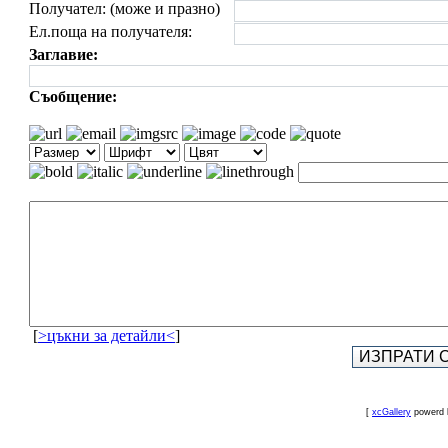
Получател: (може и празно)
Ел.поща на получателя:
Заглавие:
Съобщение:
[
>цъкни за детайли<
]
[
xcGallery
powerd