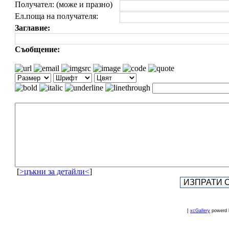
Получател: (може и празно)
Ел.поща на получателя:
Заглавие:
Съобщение:
[
>цъкни за детайли<
]
[
xcGallery
powerd