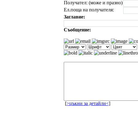
Получател: (може и празно)
Ел.поща на получателя:
Заглавие:
Съобщение:
[
>цъкни за детайли<
]