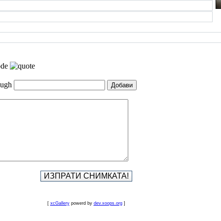
[
xcGallery
powerd by
dev.xoops.org
]