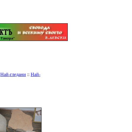
:
Най-гледани
::
Най-