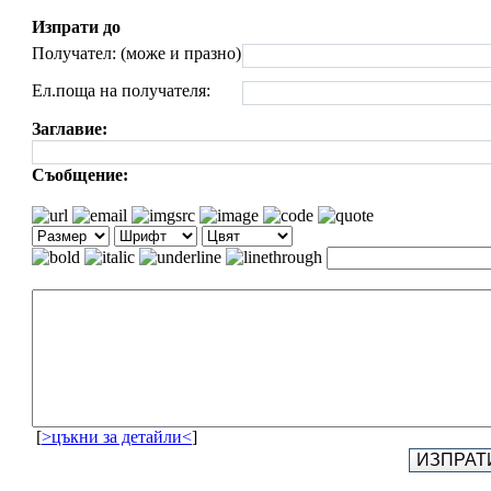
Изпрати до
Получател: (може и празно)
Ел.поща на получателя:
Заглавие:
Съобщение:
[
>цъкни за детайли<
]