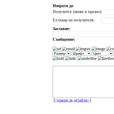
Изпрати до
Получател: (може и празно)
Ел.поща на получателя:
Заглавие:
Съобщение:
[
>цъкни за детайли<
]