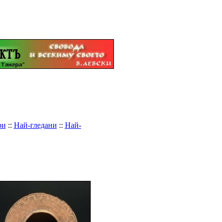
ри
::
Най-гледани
::
Най-