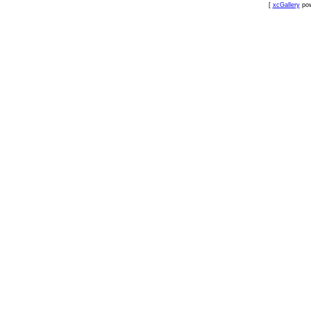
[
xcGallery
pow