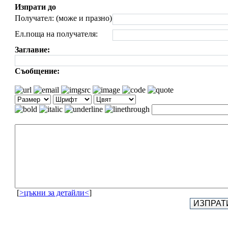
Изпрати до
Получател: (може и празно)
Ел.поща на получателя:
Заглавие:
Съобщение:
[
>цъкни за детайли<
]