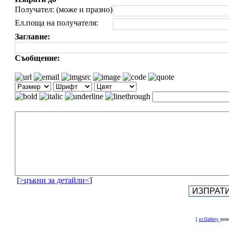
Получател: (може и празно)
Ел.поща на получателя:
Заглавие:
Съобщение:
[
>цъкни за детайли<
]
[
xcGallery
pow