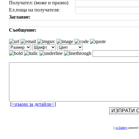
Получател: (може и празно)
Ел.поща на получателя:
Заглавие:
Съобщение:
[
>цъкни за детайли<
]
[
xcGallery
powerd