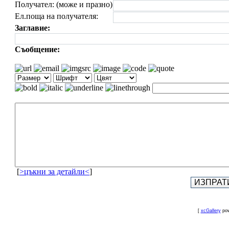
Получател: (може и празно)
Ел.поща на получателя:
Заглавие:
Съобщение:
[
>цъкни за детайли<
]
[
xcGallery
pow