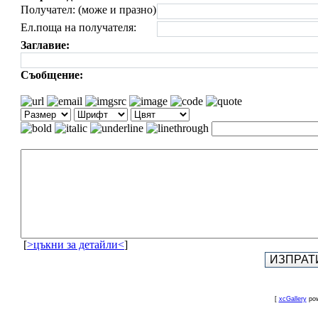
Получател: (може и празно)
Ел.поща на получателя:
Заглавие:
Съобщение:
[
>цъкни за детайли<
]
[
xcGallery
pow