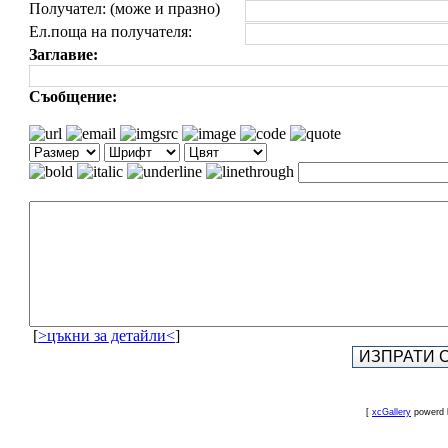
Получател: (може и празно)
Ел.поща на получателя:
Заглавие:
Съобщение:
[
>цъкни за детайли<
]
[
xcGallery
powerd