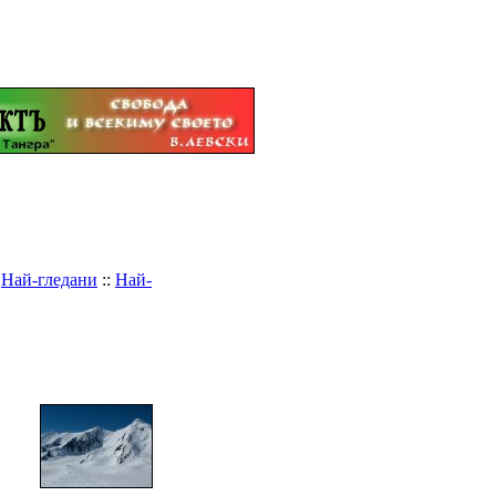
:
Най-гледани
::
Най-