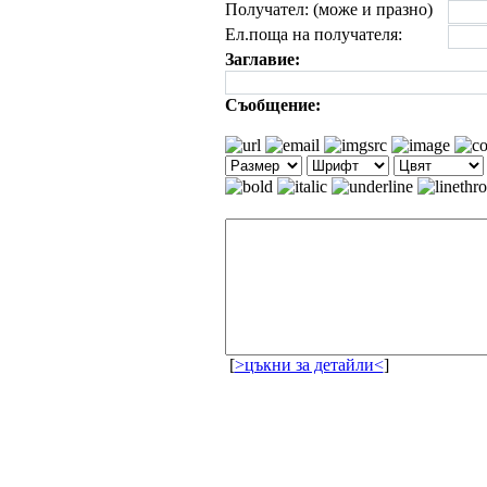
Получател: (може и празно)
Ел.поща на получателя:
Заглавие:
Съобщение:
[
>цъкни за детайли<
]