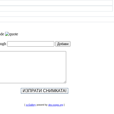
[
xcGallery
powerd by
dev.xoops.org
]