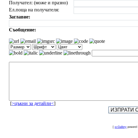
Получател: (може и празно)
Ел.поща на получателя:
Заглавие:
Съобщение:
[
>цъкни за детайли<
]
[
xcGallery
powerd