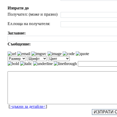
Изпрати до
Получател: (може и празно)
Ел.поща на получателя:
Заглавие:
Съобщение:
[
>цъкни за детайли<
]