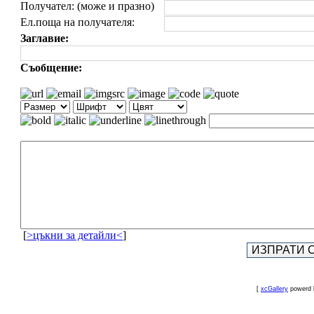
Получател: (може и празно)
Ел.поща на получателя:
Заглавие:
Съобщение:
[
>цъкни за детайли<
]
[
xcGallery
powerd