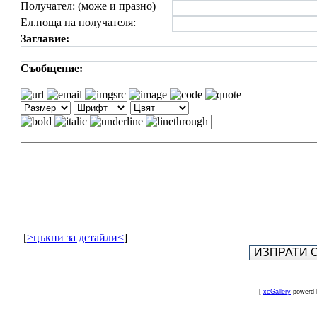
Получател: (може и празно)
Ел.поща на получателя:
Заглавие:
Съобщение:
[
>цъкни за детайли<
]
[
xcGallery
powerd