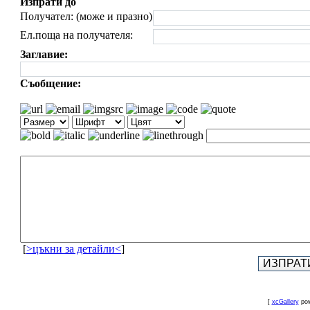
Изпрати до
Получател: (може и празно)
Ел.поща на получателя:
Заглавие:
Съобщение:
[
>цъкни за детайли<
]
[
xcGallery
pow