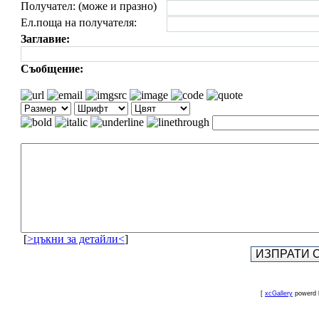
Получател: (може и празно)
Ел.поща на получателя:
Заглавие:
Съобщение:
[
>цъкни за детайли<
]
[
xcGallery
powerd