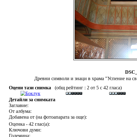
DSC_
Древни символи и знаци в храма "Успение на св
Оцени тази снимка
(общ рейтинг : 2 от 5 с 42 гласа)
Детайли за снимката
Заглавие:
От албума:
Добавена от (на фотоапарата за още):
Оценка - 42 глас(а):
Ключови думи:
Големина: