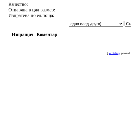
Качество:
Отваряна в цял размер:
Изпратена по ел.поща:
Изпращач
Коментар
[
xcGallery
powerd