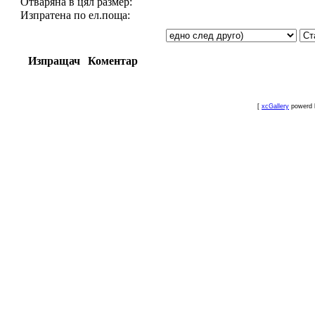
Отваряна в цял размер:
Изпратена по ел.поща:
Изпращач
Коментар
[
xcGallery
powerd