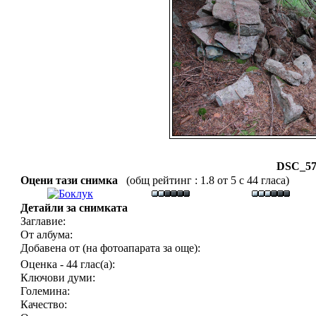
DSC_57
Оцени тази снимка
(общ рейтинг : 1.8 от 5 с 44 гласа)
Детайли за снимката
Заглавие:
От албума:
Добавена от (на фотоапарата за още):
Оценка - 44 глас(а):
Ключови думи:
Големина:
Качество: