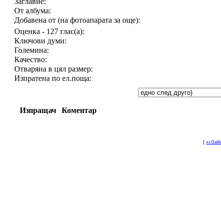
Заглавие:
От албума:
Добавена от (на фотоапарата за още):
Оценка - 127 глас(а):
Ключови думи:
Големина:
Качество:
Отваряна в цял размер:
Изпратена по ел.поща:
Изпращач
Коментар
[
xcGall