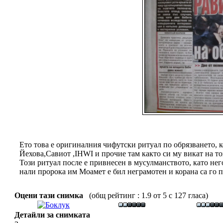
Ето това е оригиналния чифутски ритуал по обрязването, ко
Йехова,Савиот ,IHWI и прочие там както си му викат на то
Този ритуал после е привнесен в мусулманството, като не
нали пророка им Моамет е бил неграмотен и корана са го 
Оцени тази снимка
(общ рейтинг : 1.9 от 5 с 127 гласа)
Детайли за снимката