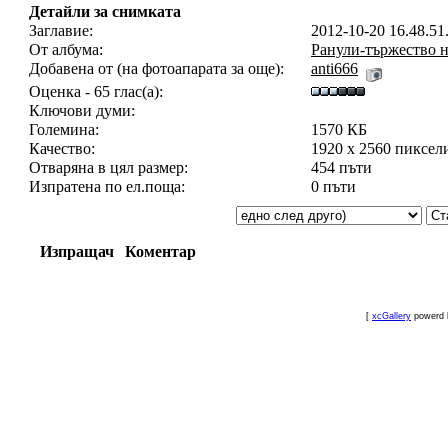
Детайли за снимката
Заглавие:
2012-10-20 16.48.51
От албума:
Ранули-тържество н
Добавена от (на фотоапарата за още):
anti666
Оценка - 65 глас(а):
Ключови думи:
Големина:
1570 КБ
Качество:
1920 x 2560 пиксел
Отваряна в цял размер:
454 пъти
Изпратена по ел.поща:
0 пъти
Изпращач
Коментар
[
xcGallery
powerd