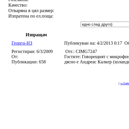
Качество:
Отваряна в цял размер:
Изпратена по ел.поща:
Изпращач
Георги-НЗ
Публикуван на:
4/2/2013 0:17
Об
Регистиран:
6/3/2009
Отг.: CIMG7247
От:
Гостите: Говорещият с микрофон
Публикации:
658
дясно е Андреас Калкер (холанд
[
xcGall