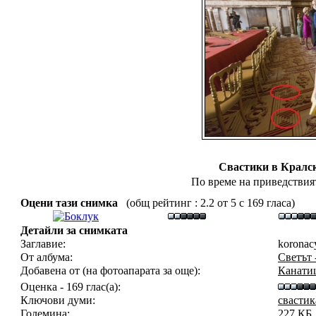
Свастики в Кралск
По време на приведствият
Оцени тази снимка
(общ рейтинг : 2.2 от 5 с 169 гласа)
Детайли за снимката
Заглавие:
koronac
От албума:
Светът 
Добавена от (на фотоапарата за още):
Канати
Оценка - 169 глас(а):
Ключови думи:
свастик
Големина:
227 КБ