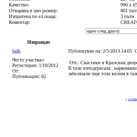
Качество:
990 x 6
Отваряна в цял размер:
801 път
Изпратена по ел.поща:
3 пъти
Коментар:
CREATOR
Изпращач
balh
Публикуван на:
2/5/2013 14:05
О
Често участвал
Отг.: Свастики в Кралския двор
Регистиран:
1/10/2012
В тази изпедерасала , наркомани
От:
забелязали още този килим в таз
Публикации:
82
[
xcGall