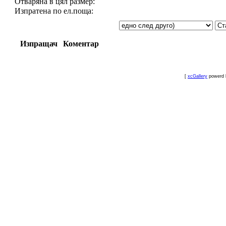
Отваряна в цял размер:
Изпратена по ел.поща:
Изпращач
Коментар
[
xcGallery
powerd