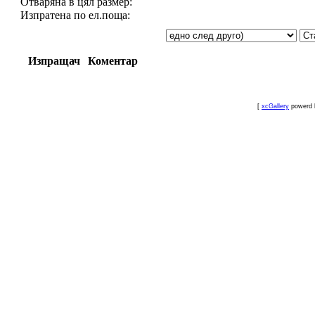
Отваряна в цял размер:
Изпратена по ел.поща:
Изпращач
Коментар
[
xcGallery
powerd