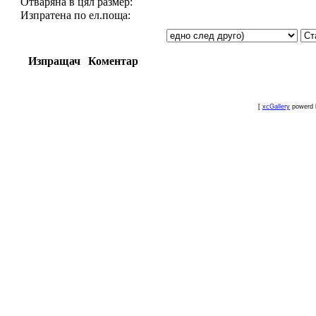
Отваряна в цял размер:
Изпратена по ел.поща:
Изпращач
Коментар
[
xcGallery
powerd