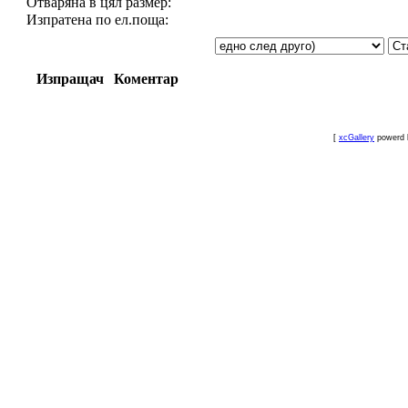
Отваряна в цял размер:
Изпратена по ел.поща:
Изпращач
Коментар
[
xcGallery
powerd