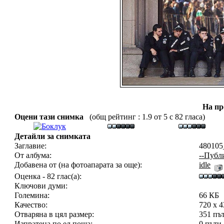
На пр
Оцени тази снимка
(общ рейтинг : 1.9 от 5 с 82 гласа)
Детайли за снимката
Заглавие:
480105
От албума:
--Публ
Добавена от (на фотоапарата за още):
idle
Оценка - 82 глас(а):
Ключови думи:
Големина:
66 КБ
Качество:
720 x 
Отваряна в цял размер:
351 пъ
Изпратена по ел.поща:
0 пъти