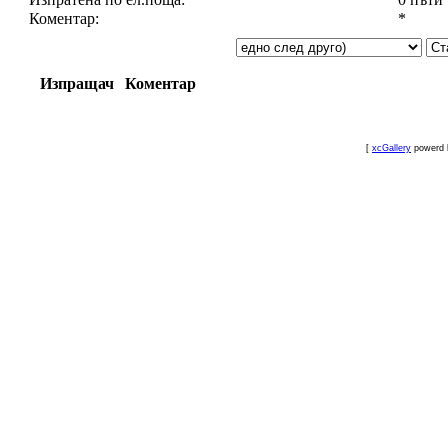
Коментар:
*
Изпращач
Коментар
[
xcGallery
powerd