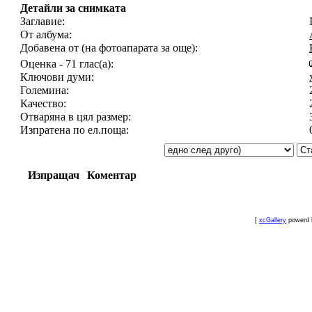
Детайли за снимката
Заглавие:
От албума:
Добавена от (на фотоапарата за още):
Оценка - 71 глас(а):
Ключови думи:
Големина:
Качество:
Отваряна в цял размер:
Изпратена по ел.поща:
Изпращач
Коментар
[
xcGallery
powerd