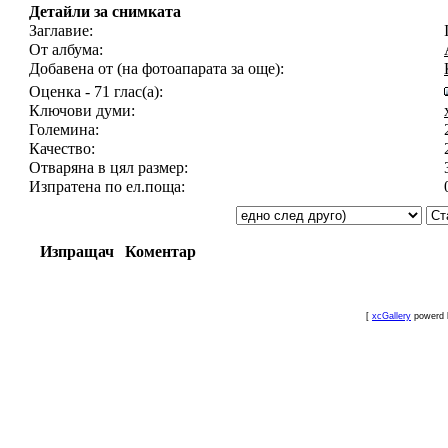
Детайли за снимката
Заглавие:
От албума:
Добавена от (на фотоапарата за още):
Оценка - 71 глас(а):
Ключови думи:
Големина:
Качество:
Отваряна в цял размер:
Изпратена по ел.поща:
Изпращач
Коментар
[
xcGallery
powerd