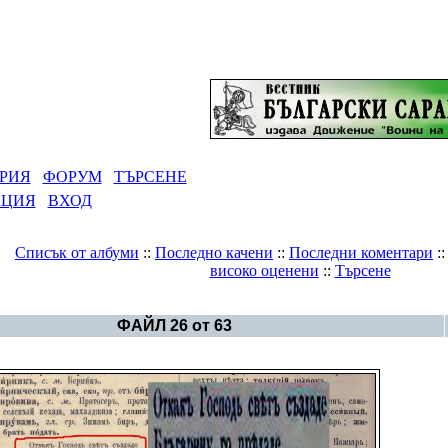
РИЯ
ФОРУМ
ТЪРСЕНЕ
АЦИЯ
ВХОД
Списък от албуми
::
Последно качени
::
Последни коментари
:
високо оценени
::
Търсене
Галерия
>
Българско Тенгриянство и Саракт
ФАЙЛ 26 от 63