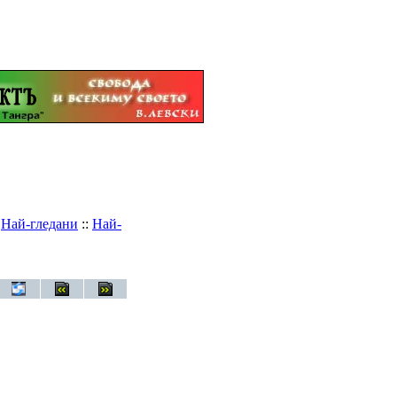
:
Най-гледани
::
Най-