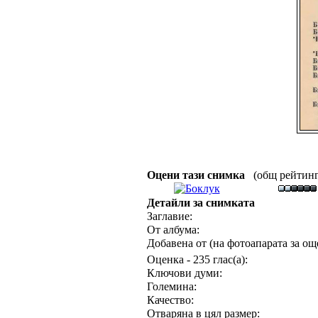
Оцени тази снимка
(общ рейтинг :
Детайли за снимката
Заглавие:
От албума:
Добавена от (на фотоапарата за още
Оценка - 235 глас(а):
Ключови думи:
Големина:
Качество:
Отваряна в цял размер: