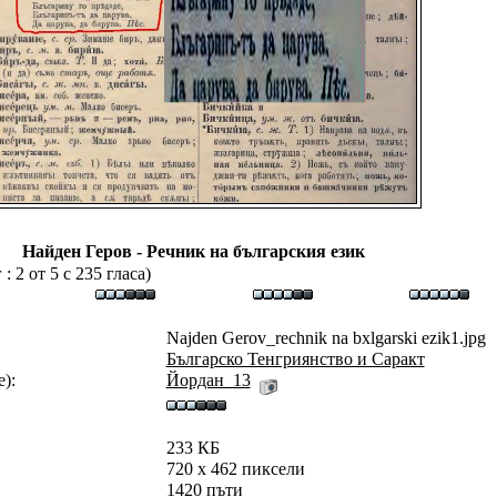
Найден Геров - Речник на българския език
 2 от 5 с 235 гласа)
Najden Gerov_rechnik na bxlgarski ezik1.jpg
Българско Тенгриянство и Саракт
):
Йордан_13
233 КБ
720 x 462 пиксели
1420 пъти