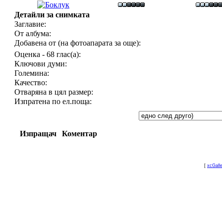
Детайли за снимката
Заглавие:
От албума:
Добавена от (на фотоапарата за още):
Оценка - 68 глас(а):
Ключови думи:
Големина:
Качество:
Отваряна в цял размер:
Изпратена по ел.поща:
Изпращач
Коментар
[
xcGall