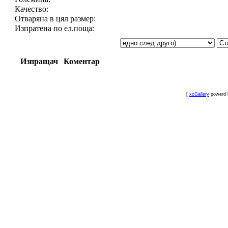
Качество:
Отваряна в цял размер:
Изпратена по ел.поща:
Изпращач
Коментар
[
xcGallery
powerd