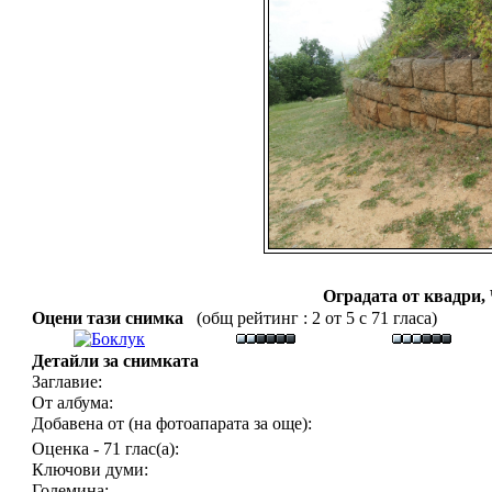
Оградата от квадри,
Оцени тази снимка
(общ рейтинг : 2 от 5 с 71 гласа)
Детайли за снимката
Заглавие:
От албума:
Добавена от (на фотоапарата за още):
Оценка - 71 глас(а):
Ключови думи:
Големина: