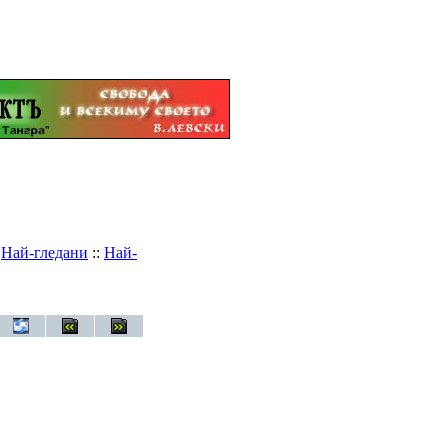
:
Най-гледани
::
Най-