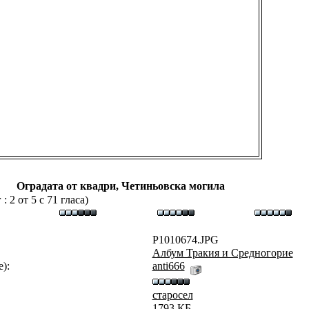
Оградата от квадри, Четиньовска могила
 2 от 5 с 71 гласа)
P1010674.JPG
Aлбум Тракия и Средногорие
):
anti666
старосел
1793 КБ