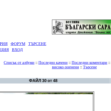
РИЯ
ФОРУМ
ТЪРСЕНЕ
АЦИЯ
ВХОД
Списък от албуми
::
Последно качени
::
Последни коментари
:
високо оценени
::
Търсене
Галерия
>
Aлбум Тракия и Средногорие
ФАЙЛ 30 от 48