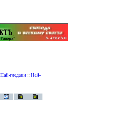
:
Най-гледани
::
Най-