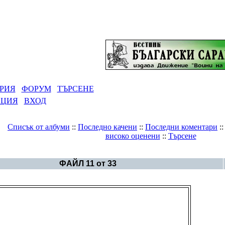
РИЯ
ФОРУМ
ТЪРСЕНЕ
АЦИЯ
ВХОД
Списък от албуми
::
Последно качени
::
Последни коментари
:
високо оценени
::
Търсене
рия
>
Големият Кайряк - мегалитното сърце на Сокар
ФАЙЛ 11 от 33