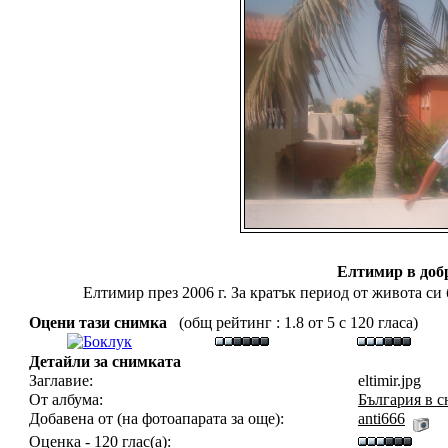
Елтимир в доб
Елтимир през 2006 г. За кратък период от живота си
Оцени тази снимка
(общ рейтинг : 1.8 от 5 с 120 гласа)
Детайли за снимката
Заглавие:
eltimir.jpg
От албума:
България в 
Добавена от (на фотоапарата за още):
anti666
Оценка - 120 глас(а):