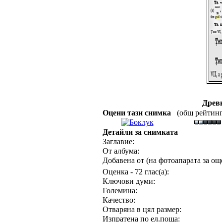
Древн
Оцени тази снимка
(общ рейтинг :
Детайли за снимката
Заглавие:
От албума:
Добавена от (на фотоапарата за още
Оценка - 72 глас(а):
Ключови думи:
Големина:
Качество:
Отваряна в цял размер:
Изпратена по ел.поща: