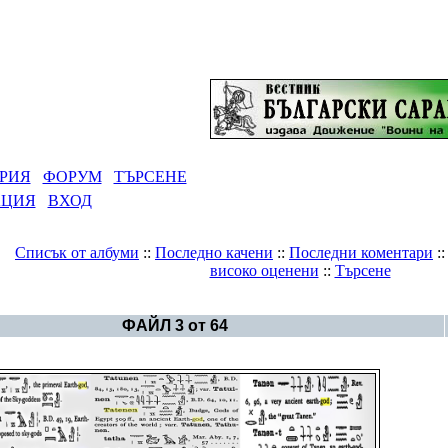
РИЯ
ФОРУМ
ТЪРСЕНЕ
АЦИЯ
ВХОД
Списък от албуми
::
Последно качени
::
Последни коментари
:
високо оценени
::
Търсене
Галерия
>
Египетската цивилизация
ФАЙЛ 3 от 64