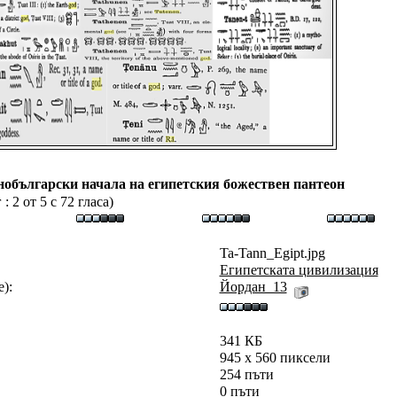
обългарски начала на египетския божествен пантеон
 2 от 5 с 72 гласа)
Ta-Tann_Egipt.jpg
Египетската цивилизация
):
Йордан_13
341 КБ
945 x 560 пиксели
254 пъти
0 пъти