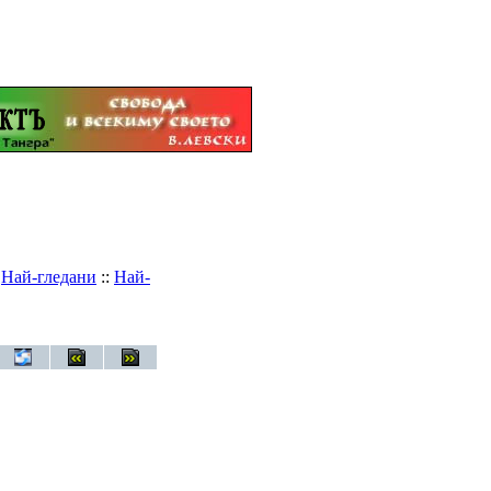
:
Най-гледани
::
Най-