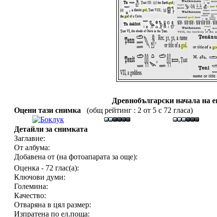
Древнобългарски начала на е
Оцени тази снимка
(общ рейтинг : 2 от 5 с 72 гласа)
Детайли за снимката
Заглавие:
От албума:
Добавена от (на фотоапарата за още):
Оценка - 72 глас(а):
Ключови думи:
Големина:
Качество:
Отваряна в цял размер:
Изпратена по ел.поща: