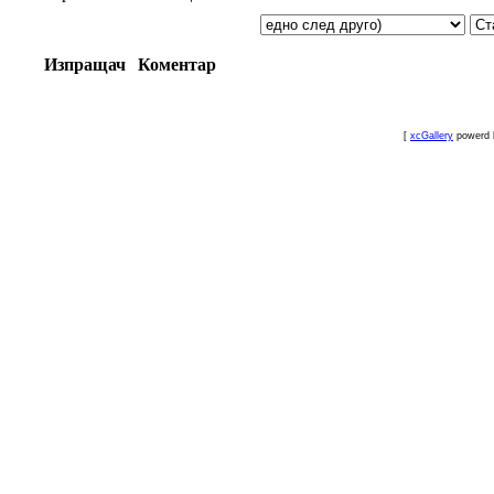
Изпращач
Коментар
[
xcGallery
powerd